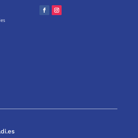
ies
di.es