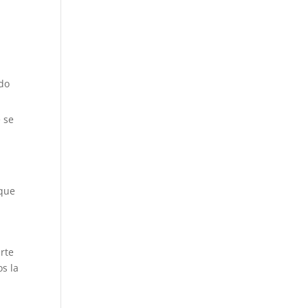
ndo
 se
 que
arte
os la