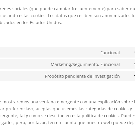
tas redes sociales (que puede cambiar frecuentemente) para saber q
n usando estas cookies. Los datos que reciben son anonimizados l
bicados en los Estados Unidos.
Funcional
Cons
to
Marketing/Seguimiento, Funcional
Cons
servi
to
Propósito pendiente de investigación
word
Cons
servi
to
face
servi
vario
te mostraremos una ventana emergente con una explicación sobre 
ar preferencias», aceptas que usemos las categorías de cookies y
ergente, tal y como se describe en esta política de cookies. Puede
avegador, pero, por favor, ten en cuenta que nuestra web puede dej