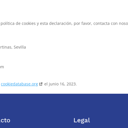
olítica de cookies y esta declaración, por favor, contacta con noso
tinas, Sevilla
com
n
cookiedatabase.org
el junio 16, 2023.
cto
Legal